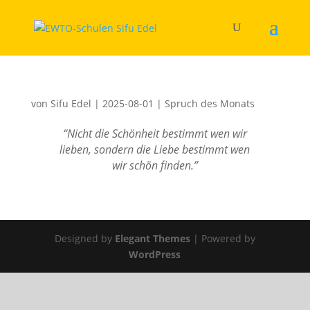
von
Sifu Edel
|
2025-08-01
|
Spruch des Monats
“Nicht die Schönheit bestimmt wen wir
lieben, sondern die Liebe bestimmt wen
wir schön finden.”
Designed by
Elegant Themes
| Powered by
WordPress