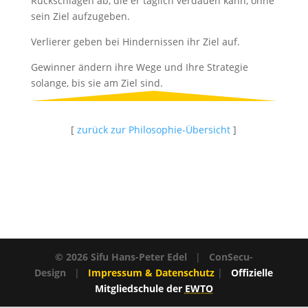
Rückschlägen ab, die er täglich verdauen kann, ohne
sein Ziel aufzugeben.
Verlierer geben bei Hindernissen ihr Ziel auf.
Gewinner ändern ihre Wege und Ihre Strategie
solange, bis sie am Ziel sind.
[
zurück zur Philosophie-Übersicht
]
© 2026 Sifu Hans-Peter Edel
|
ConSecu-
Design
|
Impressum & Datenschutz
|
Offizielle
Mitgliedschule der
EWTO